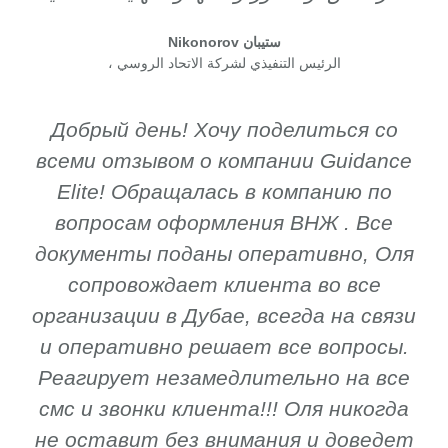
ستيبان Nikonorov
الرئيس التنفيذي لشركة الاتحاد الروسي ،
Добрый день! Хочу поделиться со
всеми отзывом о компании Guidance
Elite! Обращалась в компанию по
вопросам оформления ВНЖ . Все
документы поданы оперативно, Оля
сопровождает клиента во все
организации в Дубае, всегда на связи
и оперативно решает все вопросы.
Реагирует незамедлительно на все
смс и звонки клиента!!! Оля никогда
не оставит без внимания и доведет